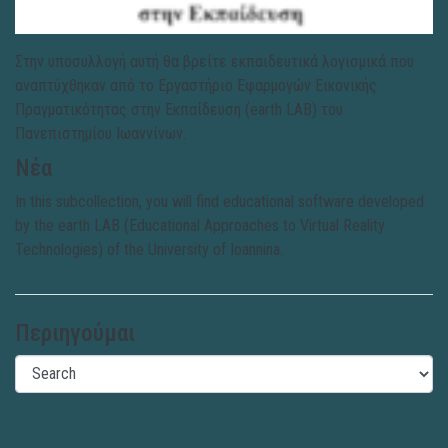
Στην υποσυλλογή αυτή θα βρείτε εκπαιδευτικά λογισμικά που
αναπτύχθηκαν από το Εργαστήριο Εφαρμογών Εικονικής
Πραγματικότητας στην Εκπαίδευση (earth LAB) του
Πανεπιστημίου Ιωαννίνων.
Νέα
In this subcollection, you will find educational software developed
by the earth LAB (Educational Approaches to Virtual Reality
Technologies) of the University of Ioannina.
Περιηγούμαι