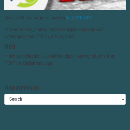
Μόνιμο URI για αυτήν τη συλλογή
hdl:8521/7310
Στην υποσυλλογή αυτή θα βρείτε ψηφιακά μαθησιακά
αντικείμενα του ΠΕΑΠ για τα Αγγλικά.
Νέα
In this subcollection, you will find digital learning objects from
PEAP for English language.
Περιηγούμαι