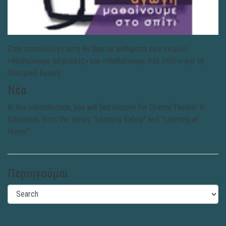
Στην υποσυλλογή αυτή θα βρείτε μαθήματα των σειρών
«Μαθαίνουμε ασφαλείς» και «Μαθαίνουμε στο σπίτι» για τη
Θεατρική Αγωγή.
Νέα
In this subcollection, you will find lessons for Drama/Theater in
Education, from the series "Learning Safely" and "Learning at
Home".
Περιηγούμαι