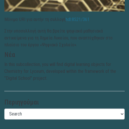
Μόνιμο URI για αυτήν τη συλλογή
hdl:8521/361
Στην υποσυλλογή αυτή θα βρείτε ψηφιακά μαθησιακά
αντικείμενα για τη Χημεία Λυκείου, που αναπτύχθηκαν στο
πλαίσιο του έργου «Ψηφιακό Σχολείο».
Νέα
In this subcollection, you will find digital learning objects for
Chemistry for Lyceum, developed within the framework of the
"Digital School" project.
Περιηγούμαι