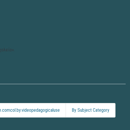
χολείο».
.comcol.by.videopedagogicaluse
By Subject Category