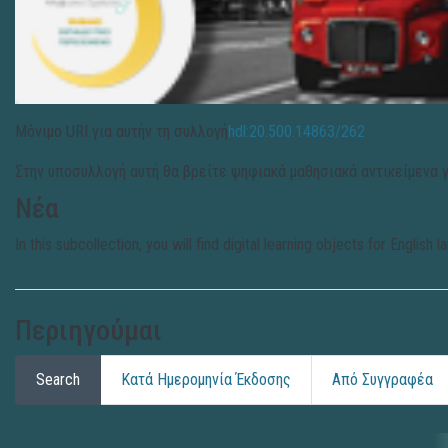
Μόνιμο URI για αυτήν τη συλλογή
hdl:20.500.14863/262
Στην υποσυλλογή αυτή θα βρείτε ψηφιακά μαθησιακά αντικείμενα γ
Νέα
In this subcollection, you will find digital learning objects for Englis
Περιηγούμαι
Search
Κατά Ημερομηνία Έκδοσης
Από Συγγραφέα