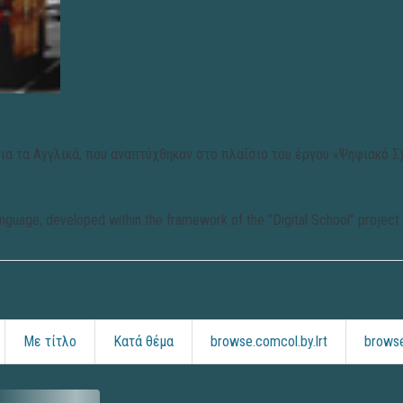
ια τα Αγγλικά, που αναπτύχθηκαν στο πλαίσιο του έργου «Ψηφιακό Σ
h language, developed within the framework of the "Digital School" project.
Με τίτλο
Κατά θέμα
browse.comcol.by.lrt
browse