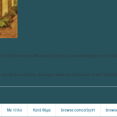
ια τη Βυζαντινή και Μεσαιωνική Ιστορία, που αναπτύχθηκαν στο πλα
tine and Medieval History, developed within the framework of the "Digital 
Με τίτλο
Κατά θέμα
browse.comcol.by.lrt
browse