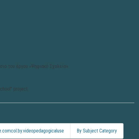
ίσιο του έργου «Ψηφιακό Σχολείο».
School" project.
.comcol.by.videopedagogicaluse
By Subject Category