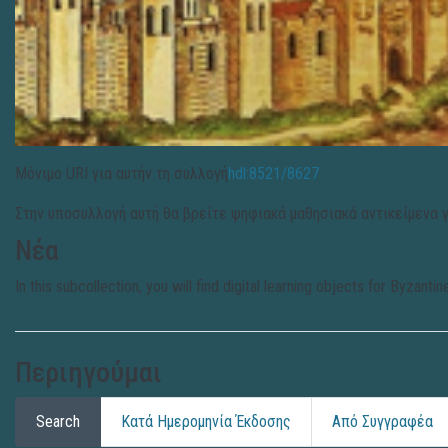
Μόνιμο URI για αυτήν τη συλλογή
hdl:8521/8627
Στην υποσυλλογή αυτή θα βρείτε ψηφιακά μαθησιακά αντικείμενα γ
Νέα
In this subcollection, you will find digital learning objects for Byzan
Περιηγούμαι
Search
Κατά Ημερομηνία Έκδοσης
Από Συγγραφέα