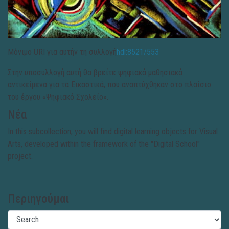
Μόνιμο URI για αυτήν τη συλλογή
hdl:8521/553
Στην υποσυλλογή αυτή θα βρείτε ψηφιακά μαθησιακά
αντικείμενα για τα Εικαστικά, που αναπτύχθηκαν στο πλαίσιο
του έργου «Ψηφιακό Σχολείο».
Νέα
In this subcollection, you will find digital learning objects for Visual
Arts, developed within the framework of the "Digital School"
project.
Περιηγούμαι