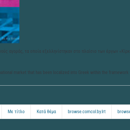
νούς αγοράς, τα οποία εξελληνίστηκαν στο πλαίσιο των έργων «Κίρκ
rnational market that has been localized into Greek within the framework 
Με τίτλο
Κατά θέμα
browse.comcol.by.lrt
browse