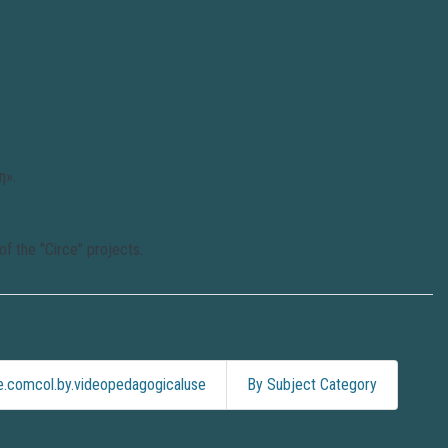
η».
of the "Circe" projects.
.comcol.by.videopedagogicaluse
By Subject Category