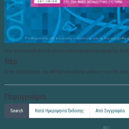
Στην υποσυλλογή αυτή θα βρείτε εκπαιδευτικά λογισμικά της διεθ
Νέα
In this subcollection, you will find educational software from the inte
Περιηγούμαι
Search
Κατά Ημερομηνία Έκδοσης
Από Συγγραφέα