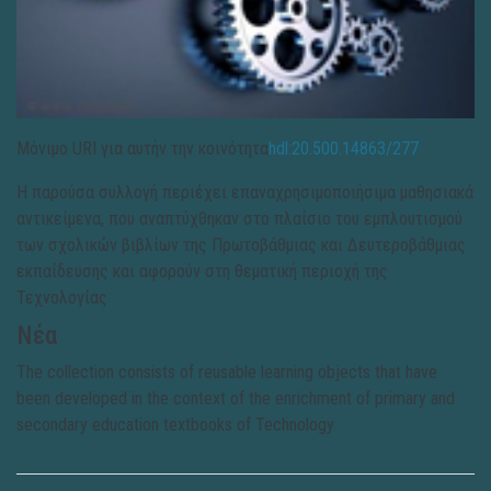
Μόνιμο URI για αυτήν την κοινότητα
hdl:20.500.14863/277
Η παρούσα συλλογή περιέχει επαναχρησιμοποιήσιμα μαθησιακά
αντικείμενα, που αναπτύχθηκαν στο πλαίσιο του εμπλουτισμού
των σχολικών βιβλίων της Πρωτοβάθμιας και Δευτεροβάθμιας
εκπαίδευσης και αφορούν στη θεματική περιοχή της
Τεχνολογίας
Νέα
The collection consists of reusable learning objects that have
been developed in the context of the enrichment of primary and
secondary education textbooks of Technology