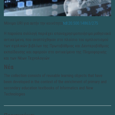
Μόνιμο URI για αυτήν την κοινότητα
hdl:20.500.14863/275
Η παρούσα συλλογή περιέχει επαναχρησιμοποιήσιμα μαθησιακά
αντικείμενα, που αναπτύχθηκαν στο πλαίσιο του εμπλουτισμού
των σχολικών βιβλίων της Πρωτοβάθμιας και Δευτεροβάθμιας
εκπαίδευσης και αφορούν στο αντικείμενο της Πληροφορικής
και των Νέων Τεχνολογιών
Νέα
The collection consists of reusable learning objects that have
been developed in the context of the enrichment of primary and
secondary education textbooks of Informatics and New
Technologies