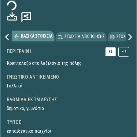
ΒΑΣΙΚΑ ΣΤΟΙΧΕΙΑ
ΣΤΟΙΧΕΙΑ ΑΞΙΟΠΟΙΗΣΗΣ
ΣΤΟΧΕΥΟΜΕ
ΠΕΡΙΓΡΑΦΉ
EL
FR
Κρυπτόλεξο στο λεξιλόγιο της πόλης
ΓΝΩΣΤΙΚΌ ΑΝΤΙΚΕΊΜΕΝΟ
Γαλλικά
ΒΑΘΜΊΔΑ ΕΚΠΑΊΔΕΥΣΗΣ
δημοτικό
,
γυμνάσιο
ΤΎΠΟΣ
εκπαιδευτικό παιχνίδι