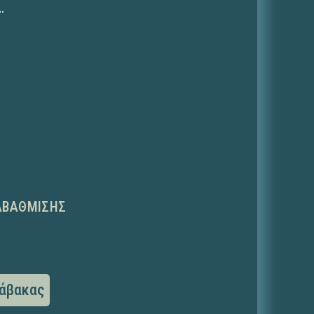
.
ΑΒΆΘΜΙΣΗΣ
άβακας