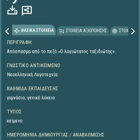
ΒΑΣΙΚΑ ΣΤΟΙΧΕΙΑ
ΣΤΟΙΧΕΙΑ ΑΞΙΟΠΟΙΗΣΗΣ
ΣΤΟΧΕΥΟΜΕ
ΠΕΡΙΓΡΑΦΉ
Απόσπασμα από το πεζό «Ο λογιώτατος ταξιδιώτης».
ΓΝΩΣΤΙΚΌ ΑΝΤΙΚΕΊΜΕΝΟ
Νεοελληνική Λογοτεχνία
ΒΑΘΜΊΔΑ ΕΚΠΑΊΔΕΥΣΗΣ
γυμνάσιο
,
γενικό λύκειο
ΤΎΠΟΣ
κείμενο
ΗΜΕΡΟΜΗΝΊΑ ΔΗΜΙΟΥΡΓΊΑΣ / ΑΝΑΒΆΘΜΙΣΗΣ