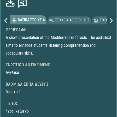
ΒΑΣΙΚΑ ΣΤΟΙΧΕΙΑ
ΣΤΟΙΧΕΙΑ ΑΞΙΟΠΟΙΗΣΗΣ
ΣΤΟΧΕΥΟΜΕ
ΠΕΡΙΓΡΑΦΉ
A short presentation of the Mediterranean forests. The audiotext
aims to enhance students' listening comprehension and
vocabulary skills.
ΓΝΩΣΤΙΚΌ ΑΝΤΙΚΕΊΜΕΝΟ
Αγγλικά
ΒΑΘΜΊΔΑ ΕΚΠΑΊΔΕΥΣΗΣ
δημοτικό
ΤΎΠΟΣ
ήχος
,
κείμενο