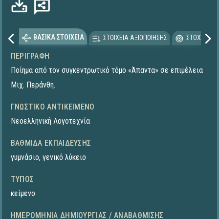
ΒΑΣΙΚΑ ΣΤΟΙΧΕΙΑ
ΣΤΟΙΧΕΙΑ ΑΞΙΟΠΟΙΗΣΗΣ
ΣΤΟΧΕΥΟΜΕ
ΠΕΡΙΓΡΑΦΉ
Ποίημα από τον συγκεντρωτικό τόμο «Άπαντα» σε επιμέλεια
Μιχ. Περάνθη.
ΓΝΩΣΤΙΚΌ ΑΝΤΙΚΕΊΜΕΝΟ
Νεοελληνική Λογοτεχνία
ΒΑΘΜΊΔΑ ΕΚΠΑΊΔΕΥΣΗΣ
γυμνάσιο
,
γενικό λύκειο
ΤΎΠΟΣ
κείμενο
ΗΜΕΡΟΜΗΝΊΑ ΔΗΜΙΟΥΡΓΊΑΣ / ΑΝΑΒΆΘΜΙΣΗΣ