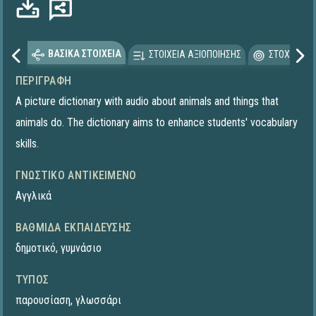
ΒΑΣΙΚΑ ΣΤΟΙΧΕΙΑ
ΣΤΟΙΧΕΙΑ ΑΞΙΟΠΟΙΗΣΗΣ
ΣΤΟΧΕΥΟΜΕ
ΠΕΡΙΓΡΑΦΉ
A picture dictionary with audio about animals and things that
animals do. The dictionary aims to enhance students' vocabulary
skills.
ΓΝΩΣΤΙΚΌ ΑΝΤΙΚΕΊΜΕΝΟ
Αγγλικά
ΒΑΘΜΊΔΑ ΕΚΠΑΊΔΕΥΣΗΣ
δημοτικό
,
γυμνάσιο
ΤΎΠΟΣ
παρουσίαση
,
γλωσσάρι