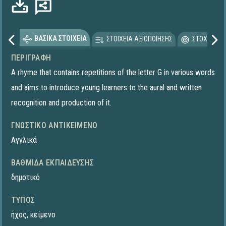
ΒΑΣΙΚΑ ΣΤΟΙΧΕΙΑ
ΣΤΟΙΧΕΙΑ ΑΞΙΟΠΟΙΗΣΗΣ
ΣΤΟΧΕΥΟΜΕ
ΠΕΡΙΓΡΑΦΉ
A rhyme that contains repetitions of the letter G in various words
and aims to introduce young learners to the aural and written
recognition and production of it.
ΓΝΩΣΤΙΚΌ ΑΝΤΙΚΕΊΜΕΝΟ
Αγγλικά
ΒΑΘΜΊΔΑ ΕΚΠΑΊΔΕΥΣΗΣ
δημοτικό
ΤΎΠΟΣ
ήχος
,
κείμενο