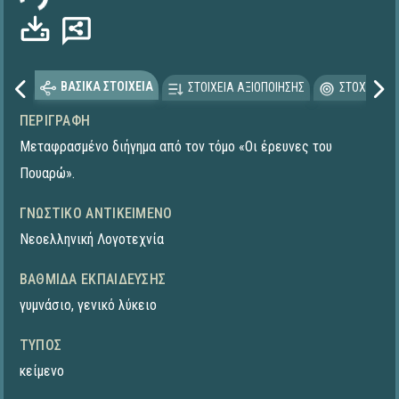
ΒΑΣΙΚΑ ΣΤΟΙΧΕΙΑ
ΣΤΟΙΧΕΙΑ ΑΞΙΟΠΟΙΗΣΗΣ
ΣΤΟΧΕΥΟΜΕ
ΠΕΡΙΓΡΑΦΉ
Μεταφρασμένο διήγημα από τον τόμο «Οι έρευνες του
Πουαρώ».
ΓΝΩΣΤΙΚΌ ΑΝΤΙΚΕΊΜΕΝΟ
Νεοελληνική Λογοτεχνία
ΒΑΘΜΊΔΑ ΕΚΠΑΊΔΕΥΣΗΣ
γυμνάσιο
,
γενικό λύκειο
ΤΎΠΟΣ
κείμενο