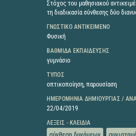
Στόχος του μαθησιακού αντικειμέ
τη διαδικασία σύνθεσης δύο διαν
ΓΝΩΣΤΙΚΌ ΑΝΤΙΚΕΊΜΕΝΟ
Φυσική
ΒΑΘΜΊΔΑ ΕΚΠΑΊΔΕΥΣΗΣ
γυμνάσιο
ΤΎΠΟΣ
οπτικοποίηση
,
παρουσίαση
ΗΜΕΡΟΜΗΝΊΑ ΔΗΜΙΟΥΡΓΊΑΣ / ΑΝ
22/04/2019
ΛΈΞΕΙΣ - ΚΛΕΙΔΙΆ
σύνθεση δυνάμεων
συνισταμ