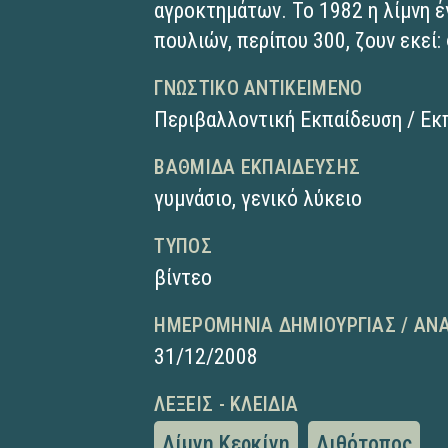
αγροκτημάτων. Το 1982 η λίμνη έ
πουλιών, περίπου 300, ζουν εκεί:
ΓΝΩΣΤΙΚΌ ΑΝΤΙΚΕΊΜΕΝΟ
Περιβαλλοντική Εκπαίδευση / Εκ
ΒΑΘΜΊΔΑ ΕΚΠΑΊΔΕΥΣΗΣ
γυμνάσιο
,
γενικό λύκειο
ΤΎΠΟΣ
βίντεο
ΗΜΕΡΟΜΗΝΊΑ ΔΗΜΙΟΥΡΓΊΑΣ / ΑΝ
31/12/2008
ΛΈΞΕΙΣ - ΚΛΕΙΔΙΆ
Λίμνη Κερκίνη
Λιθότοπος