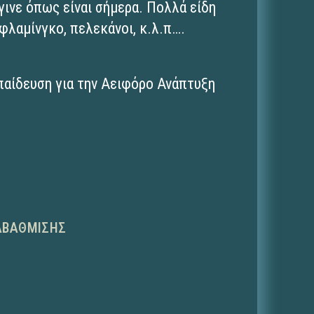
γινε όπως είναι σήμερα. Πολλά είδη
 φλαμίνγκο, πελεκάνοι, κ.λ.π….
παίδευση για την Αειφόρο Ανάπτυξη
ΑΒΆΘΜΙΣΗΣ