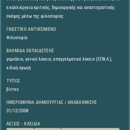
η καλλιέργεια κριτικής, δημιουργικής και αναστοχαστικής
σκέψης μέσω της φιλοσοφίας.
ΓΝΩΣΤΙΚΌ ΑΝΤΙΚΕΊΜΕΝΟ
Φιλοσοφία
ΒΑΘΜΊΔΑ ΕΚΠΑΊΔΕΥΣΗΣ
γυμνάσιο
,
γενικό λύκειο
,
επαγγελματικό λύκειο (ΕΠΑ.Λ.)
,
ειδική αγωγή
ΤΎΠΟΣ
βίντεο
ΗΜΕΡΟΜΗΝΊΑ ΔΗΜΙΟΥΡΓΊΑΣ / ΑΝΑΒΆΘΜΙΣΗΣ
31/12/2008
ΛΈΞΕΙΣ - ΚΛΕΙΔΙΆ