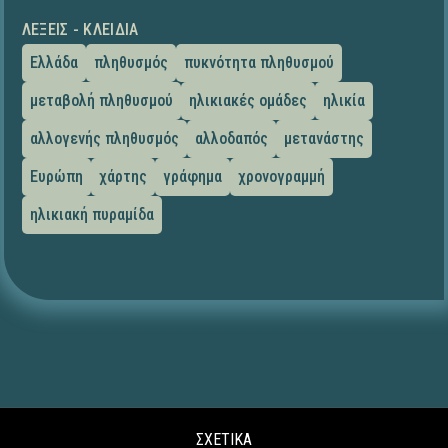
ΛΈΞΕΙΣ - ΚΛΕΙΔΙΆ
Ελλάδα
πληθυσμός
πυκνότητα πληθυσμού
μεταβολή πληθυσμού
ηλικιακές ομάδες
ηλικία
αλλογενής πληθυσμός
αλλοδαπός
μετανάστης
Ευρώπη
χάρτης
γράφημα
χρονογραμμή
ηλικιακή πυραμίδα
ΣΧΕΤΙΚΑ