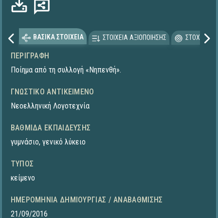
ΒΑΣΙΚΑ ΣΤΟΙΧΕΙΑ
ΣΤΟΙΧΕΙΑ ΑΞΙΟΠΟΙΗΣΗΣ
ΣΤΟΧΕΥΟΜΕ
ΠΕΡΙΓΡΑΦΉ
Ποίημα από τη συλλογή «Νηπενθή».
ΓΝΩΣΤΙΚΌ ΑΝΤΙΚΕΊΜΕΝΟ
Νεοελληνική Λογοτεχνία
ΒΑΘΜΊΔΑ ΕΚΠΑΊΔΕΥΣΗΣ
γυμνάσιο
,
γενικό λύκειο
ΤΎΠΟΣ
κείμενο
ΗΜΕΡΟΜΗΝΊΑ ΔΗΜΙΟΥΡΓΊΑΣ / ΑΝΑΒΆΘΜΙΣΗΣ
21/09/2016