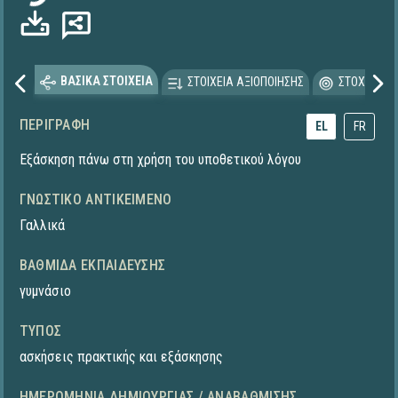
ΒΑΣΙΚΑ ΣΤΟΙΧΕΙΑ
ΣΤΟΙΧΕΙΑ ΑΞΙΟΠΟΙΗΣΗΣ
ΣΤΟΧΕΥΟΜΕ
ΠΕΡΙΓΡΑΦΉ
EL
FR
Εξάσκηση πάνω στη χρήση του υποθετικού λόγου
ΓΝΩΣΤΙΚΌ ΑΝΤΙΚΕΊΜΕΝΟ
Γαλλικά
ΒΑΘΜΊΔΑ ΕΚΠΑΊΔΕΥΣΗΣ
γυμνάσιο
ΤΎΠΟΣ
ασκήσεις πρακτικής και εξάσκησης
ΗΜΕΡΟΜΗΝΊΑ ΔΗΜΙΟΥΡΓΊΑΣ / ΑΝΑΒΆΘΜΙΣΗΣ