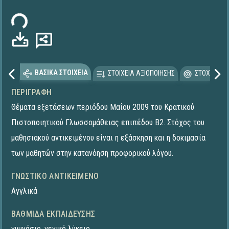
ωση...
ΒΑΣΙΚΑ ΣΤΟΙΧΕΙΑ
ΣΤΟΙΧΕΙΑ ΑΞΙΟΠΟΙΗΣΗΣ
ΣΤΟΧΕΥΟΜΕ
ΠΕΡΙΓΡΑΦΉ
Θέματα εξετάσεων περιόδου Mαΐου 2009 του Κρατικού
Πιστοποιητικού Γλωσσομάθειας επιπέδου Β2. Στόχος του
μαθησιακού αντικειμένου είναι η εξάσκηση και η δοκιμασία
των μαθητών στην κατανόηση προφορικού λόγου.
ΓΝΩΣΤΙΚΌ ΑΝΤΙΚΕΊΜΕΝΟ
Αγγλικά
ΒΑΘΜΊΔΑ ΕΚΠΑΊΔΕΥΣΗΣ
γυμνάσιο
,
γενικό λύκειο