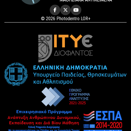
© 2026 Photodentro LOR+