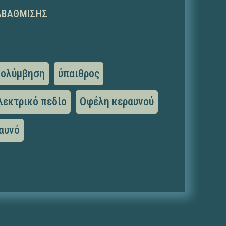
ΑΒΆΘΜΙΣΗΣ
Κολύμβηση
ύπαιθρος
λεκτρικό πεδίο
Οφέλη κεραυνού
αυνό