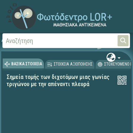
Αρχική
ΨΗΦΙΑΚΟ ΣΧΟΛΕΙΟ (Μαθησιακά Αντικείμενα)
Μαθηματικά
Γεωμετρί
ΒΑΣΙΚΑ ΣΤΟΙΧΕΙΑ
ΣΤΟΙΧΕΙΑ ΑΞΙΟΠΟΙΗΣΗΣ
ΣΤΟΧΕΥΟΜΕΝΟ Κ
Σημεία τομής των διχοτόμων μιας γωνίας
τριγώνου με την απέναντι πλευρά