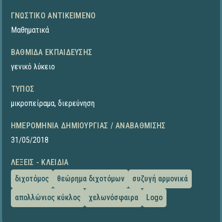
ΓΝΩΣΤΙΚΌ ΑΝΤΙΚΕΊΜΕΝΟ
Μαθηματικά
ΒΑΘΜΊΔΑ ΕΚΠΑΊΔΕΥΣΗΣ
γενικό λύκειο
ΤΎΠΟΣ
μικροπείραμα
,
διερεύνηση
ΗΜΕΡΟΜΗΝΊΑ ΔΗΜΙΟΥΡΓΊΑΣ / ΑΝΑΒΆΘΜΙΣΗΣ
31/05/2018
ΛΈΞΕΙΣ - ΚΛΕΙΔΙΆ
διχοτόμος
θεώρημα διχοτόμων
συζυγή αρμονικά
απολλώνιος κύκλος
χελωνόσφαιρα
Logo