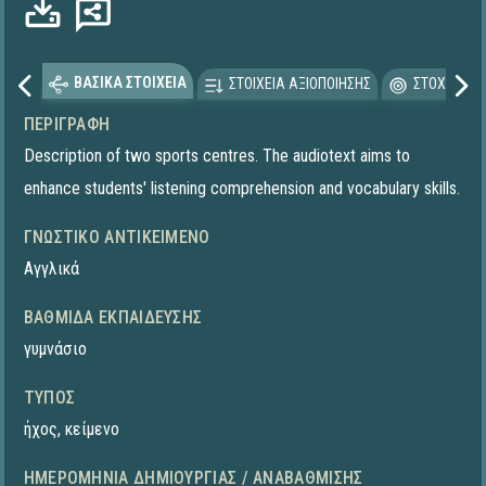
ΒΑΣΙΚΑ ΣΤΟΙΧΕΙΑ
ΣΤΟΙΧΕΙΑ ΑΞΙΟΠΟΙΗΣΗΣ
ΣΤΟΧΕΥΟΜΕ
ΠΕΡΙΓΡΑΦΉ
Description of two sports centres. The audiotext aims to
enhance students' listening comprehension and vocabulary skills.
ΓΝΩΣΤΙΚΌ ΑΝΤΙΚΕΊΜΕΝΟ
Αγγλικά
ΒΑΘΜΊΔΑ ΕΚΠΑΊΔΕΥΣΗΣ
γυμνάσιο
ΤΎΠΟΣ
ήχος
,
κείμενο
ΗΜΕΡΟΜΗΝΊΑ ΔΗΜΙΟΥΡΓΊΑΣ / ΑΝΑΒΆΘΜΙΣΗΣ