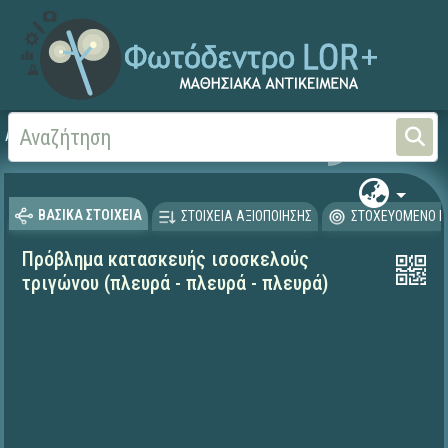
Αρχική
ΨΗΦΙΑΚΟ ΣΧΟΛΕΙΟ (Μαθησιακά Αντικείμενα)
Μαθηματικά
Γεωμετρί
ΒΑΣΙΚΑ ΣΤΟΙΧΕΙΑ
ΣΤΟΙΧΕΙΑ ΑΞΙΟΠΟΙΗΣΗΣ
ΣΤΟΧΕΥΟΜΕΝΟ Κ
Πρόβλημα κατασκευής ισοσκελούς
τριγώνου (πλευρά - πλευρά - πλευρά)