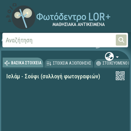
Αρχική
ΨΗΦΙΑΚΟ ΣΧΟΛΕΙΟ (Μαθησιακά Αντικείμενα)
Θρησκευτικά
Άλλες θ
ΒΑΣΙΚΑ ΣΤΟΙΧΕΙΑ
ΣΤΟΙΧΕΙΑ ΑΞΙΟΠΟΙΗΣΗΣ
ΣΤΟΧΕΥΟΜΕΝΟ Κ
Ισλάμ - Σούφι (συλλογή φωτογραφιών)