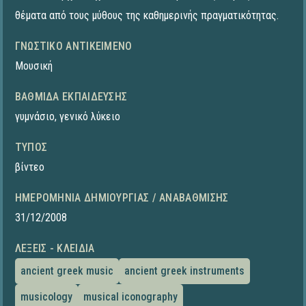
θέματα από τους μύθους της καθημερινής πραγματικότητας.
ΓΝΩΣΤΙΚΌ ΑΝΤΙΚΕΊΜΕΝΟ
Μουσική
ΒΑΘΜΊΔΑ ΕΚΠΑΊΔΕΥΣΗΣ
γυμνάσιο
,
γενικό λύκειο
ΤΎΠΟΣ
βίντεο
ΗΜΕΡΟΜΗΝΊΑ ΔΗΜΙΟΥΡΓΊΑΣ / ΑΝΑΒΆΘΜΙΣΗΣ
31/12/2008
ΛΈΞΕΙΣ - ΚΛΕΙΔΙΆ
ancient greek music
ancient greek instruments
musicology
musical iconography