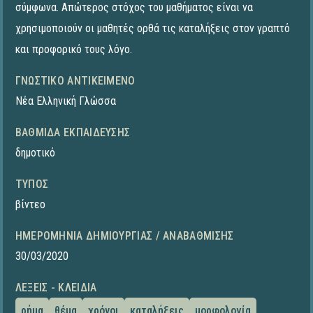
σύμφωνα. Απώτερος στόχος του μαθήματος είναι να
χρησιμοποιούν οι μαθητές ορθά τις καταλήξεις στον γραπτό
και προφορικό τους λόγο.
ΓΝΩΣΤΙΚΌ ΑΝΤΙΚΕΊΜΕΝΟ
Νέα Ελληνική Γλώσσα
ΒΑΘΜΊΔΑ ΕΚΠΑΊΔΕΥΣΗΣ
δημοτικό
ΤΎΠΟΣ
βίντεο
ΗΜΕΡΟΜΗΝΊΑ ΔΗΜΙΟΥΡΓΊΑΣ / ΑΝΑΒΆΘΜΙΣΗΣ
30/03/2020
ΛΈΞΕΙΣ - ΚΛΕΙΔΙΆ
ρήμα
θέμα
χρόνοι
καταλήξεις
μορφολογία