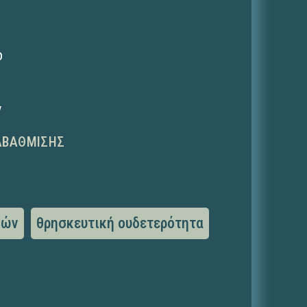
ο
ν
ΑΒΆΘΜΙΣΗΣ
κών
θρησκευτική ουδετερότητα