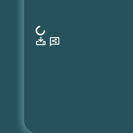
Φόρτωση...