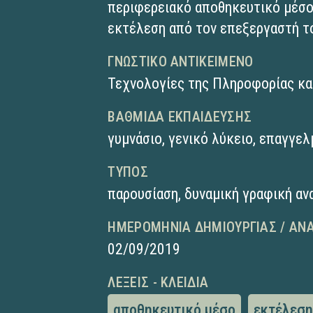
περιφερειακό αποθηκευτικό μέσο
εκτέλεση από τον επεξεργαστή τ
ΓΝΩΣΤΙΚΌ ΑΝΤΙΚΕΊΜΕΝΟ
Τεχνολογίες της Πληροφορίας κα
ΒΑΘΜΊΔΑ ΕΚΠΑΊΔΕΥΣΗΣ
γυμνάσιο
,
γενικό λύκειο
,
επαγγελ
ΤΎΠΟΣ
παρουσίαση
,
δυναμική γραφική α
ΗΜΕΡΟΜΗΝΊΑ ΔΗΜΙΟΥΡΓΊΑΣ / ΑΝ
02/09/2019
ΛΈΞΕΙΣ - ΚΛΕΙΔΙΆ
αποθηκευτικό μέσο
εκτέλεση