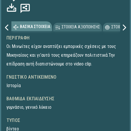
ΒΑΣΙΚΑ ΣΤΟΙΧΕΙΑ
ΣΤΟΙΧΕΙΑ ΑΞΙΟΠΟΙΗΣΗΣ
ΣΤΟΧΕΥΟΜΕ
ΠΕΡΙΓΡΑΦΉ
Οι Μινωίτες είχαν αναπτύξει εμπορικές σχέσεις με τους
Μυκηναίους και γι’αυτό τους επηρεάζουν πολιτιστικά.Την
επίδραση αυτή διαπιστώνουμε στο video clip.
ΓΝΩΣΤΙΚΌ ΑΝΤΙΚΕΊΜΕΝΟ
Ιστορία
ΒΑΘΜΊΔΑ ΕΚΠΑΊΔΕΥΣΗΣ
γυμνάσιο
,
γενικό λύκειο
ΤΎΠΟΣ
βίντεο