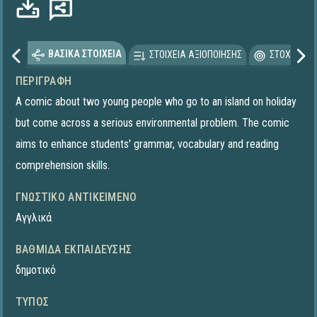
ΒΑΣΙΚΑ ΣΤΟΙΧΕΙΑ
ΣΤΟΙΧΕΙΑ ΑΞΙΟΠΟΙΗΣΗΣ
ΣΤΟΧΕΥΟΜΕ
ΠΕΡΙΓΡΑΦΉ
A comic about two young people who go to an island on holiday
but come across a serious environmental problem. The comic
aims to enhance students' grammar, vocabulary and reading
comprehension skills.
ΓΝΩΣΤΙΚΌ ΑΝΤΙΚΕΊΜΕΝΟ
Αγγλικά
ΒΑΘΜΊΔΑ ΕΚΠΑΊΔΕΥΣΗΣ
δημοτικό
ΤΎΠΟΣ