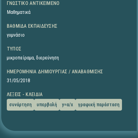
ΓΝΩΣΤΙΚΌ ΑΝΤΙΚΕΊΜΕΝΟ
Μαθηματικά
ΒΑΘΜΊΔΑ ΕΚΠΑΊΔΕΥΣΗΣ
γυμνάσιο
ΤΎΠΟΣ
μικροπείραμα
,
διερεύνηση
ΗΜΕΡΟΜΗΝΊΑ ΔΗΜΙΟΥΡΓΊΑΣ / ΑΝΑΒΆΘΜΙΣΗΣ
31/05/2018
ΛΈΞΕΙΣ - ΚΛΕΙΔΙΆ
συνάρτηση
υπερβολή
y=α/x
γραφική παράσταση