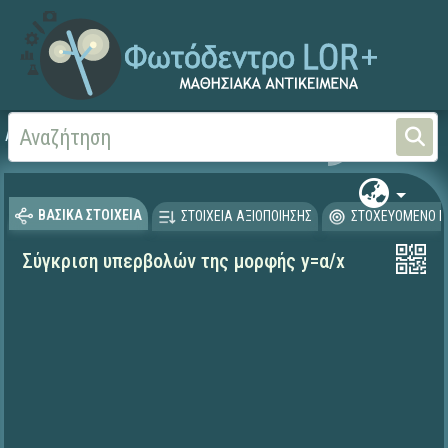
Αρχική
ΨΗΦΙΑΚΟ ΣΧΟΛΕΙΟ (Μαθησιακά Αντικείμενα)
Μαθηματικά
Μαθηματι
ΒΑΣΙΚΑ ΣΤΟΙΧΕΙΑ
ΣΤΟΙΧΕΙΑ ΑΞΙΟΠΟΙΗΣΗΣ
ΣΤΟΧΕΥΟΜΕΝΟ Κ
Σύγκριση υπερβολών της μορφής y=α/x