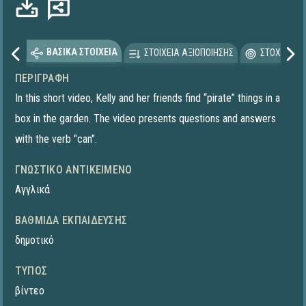
ΒΑΣΙΚΑ ΣΤΟΙΧΕΙΑ
ΣΤΟΙΧΕΙΑ ΑΞΙΟΠΟΙΗΣΗΣ
ΣΤΟΧΕΥΟΜΕ
ΠΕΡΙΓΡΑΦΉ
In this short video, Kelly and her friends find “pirate” things in a
box in the garden. The video presents questions and answers
with the verb "can".
ΓΝΩΣΤΙΚΌ ΑΝΤΙΚΕΊΜΕΝΟ
Αγγλικά
ΒΑΘΜΊΔΑ ΕΚΠΑΊΔΕΥΣΗΣ
δημοτικό
ΤΎΠΟΣ
βίντεο