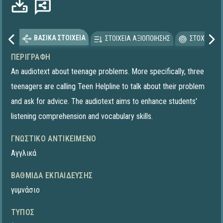
ΒΑΣΙΚΑ ΣΤΟΙΧΕΙΑ
ΣΤΟΙΧΕΙΑ ΑΞΙΟΠΟΙΗΣΗΣ
ΣΤΟΧΕΥΟΜΕ
ΠΕΡΙΓΡΑΦΉ
An audiotext about teenage problems. More specifically, three
teenagers are calling Teen Helpline to talk about their problem
and ask for advice. The audiotext aims to enhance students'
listening comprehension and vocabulary skills.
ΓΝΩΣΤΙΚΌ ΑΝΤΙΚΕΊΜΕΝΟ
Αγγλικά
ΒΑΘΜΊΔΑ ΕΚΠΑΊΔΕΥΣΗΣ
γυμνάσιο
ΤΎΠΟΣ