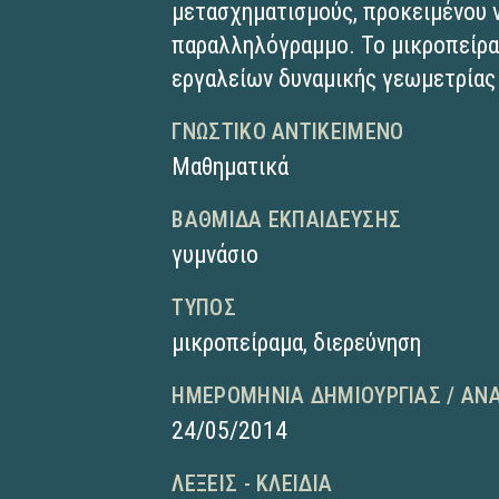
μετασχηματισμούς, προκειμένου 
παραλληλόγραμμο. To μικροπείρα
εργαλείων δυναμικής γεωμετρίας 
ΓΝΩΣΤΙΚΌ ΑΝΤΙΚΕΊΜΕΝΟ
Μαθηματικά
ΒΑΘΜΊΔΑ ΕΚΠΑΊΔΕΥΣΗΣ
γυμνάσιο
ΤΎΠΟΣ
μικροπείραμα
,
διερεύνηση
ΗΜΕΡΟΜΗΝΊΑ ΔΗΜΙΟΥΡΓΊΑΣ / ΑΝ
24/05/2014
ΛΈΞΕΙΣ - ΚΛΕΙΔΙΆ