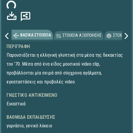
ωση...
ΒΑΣΙΚΑ ΣΤΟΙΧΕΙΑ
ΣΤΟΙΧΕΙΑ ΑΞΙΟΠΟΙΗΣΗΣ
ΣΤΟΧΕΥΟΜΕ
ΠΕΡΙΓΡΑΦΉ
Παρουσιάζεται η ελληνική γλυπτική στα μέσα της δεκαετίας
του ’70. Μέσα από ένα είδος μουσικού video clip,
προβάλλονται μία σειρά από σύγχρονα αγάλματα,
εγκαταστάσεις και προβολές video.
ΓΝΩΣΤΙΚΌ ΑΝΤΙΚΕΊΜΕΝΟ
Εικαστικά
ΒΑΘΜΊΔΑ ΕΚΠΑΊΔΕΥΣΗΣ
γυμνάσιο
,
γενικό λύκειο