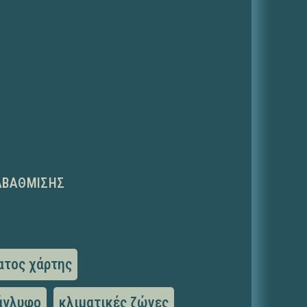
ΑΒΆΘΜΙΣΗΣ
ατος χάρτης
άγλυφο
κλιματικές ζώνες