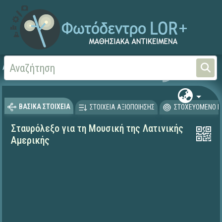
Αρχική
ΨΗΦΙΑΚΟ ΣΧΟΛΕΙΟ (Μαθησιακά Αντικείμενα)
Αισθητική Αγωγή
Μου
ΒΑΣΙΚΑ ΣΤΟΙΧΕΙΑ
ΣΤΟΙΧΕΙΑ ΑΞΙΟΠΟΙΗΣΗΣ
ΣΤΟΧΕΥΟΜΕΝΟ Κ
Σταυρόλεξο για τη Μουσική της Λατινικής
Αμερικής