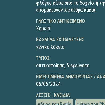
φλόγες κάτω από το δοχείο, ή τη
απομακρύνοντας ανθρωπάκια.
ΓΝΩΣΤΙΚΌ ΑΝΤΙΚΕΊΜΕΝΟ
Χημεία
ΒΑΘΜΊΔΑ ΕΚΠΑΊΔΕΥΣΗΣ
γενικό λύκειο
ΤΎΠΟΣ
οπτικοποίηση
,
διερεύνηση
ΗΜΕΡΟΜΗΝΊΑ ΔΗΜΙΟΥΡΓΊΑΣ / ΑΝ
06/06/2024
ΛΈΞΕΙΣ - ΚΛΕΙΔΙΆ
νόμος του Boyle
νόμος του Ch