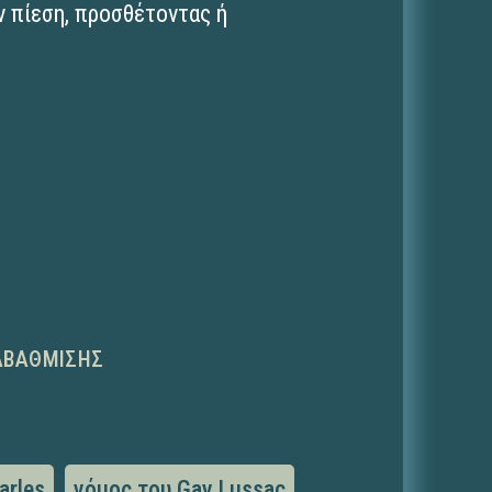
ν πίεση, προσθέτοντας ή
ΑΒΆΘΜΙΣΗΣ
arles
νόμος του Gay Lussac