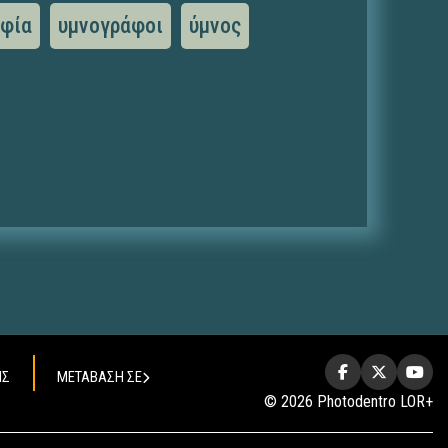
αφία
υμνογράφοι
ύμνος
ΗΣ
ΜΕΤΑΒΑΣΗ ΣΕ
© 2026 Photodentro LOR+