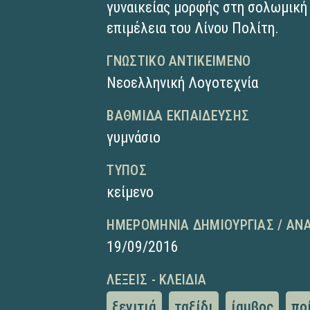
γυναικείας μορφής στη σολωμική 
επιμέλεια του Λίνου Πολίτη.
ΓΝΩΣΤΙΚΌ ΑΝΤΙΚΕΊΜΕΝΟ
Νεοελληνική Λογοτεχνία
ΒΑΘΜΊΔΑ ΕΚΠΑΊΔΕΥΣΗΣ
γυμνάσιο
ΤΎΠΟΣ
κείμενο
ΗΜΕΡΟΜΗΝΊΑ ΔΗΜΙΟΥΡΓΊΑΣ / ΑΝ
19/09/2016
ΛΈΞΕΙΣ - ΚΛΕΙΔΙΆ
ξενιτιά
ταξίδι
ίαμβος
πο