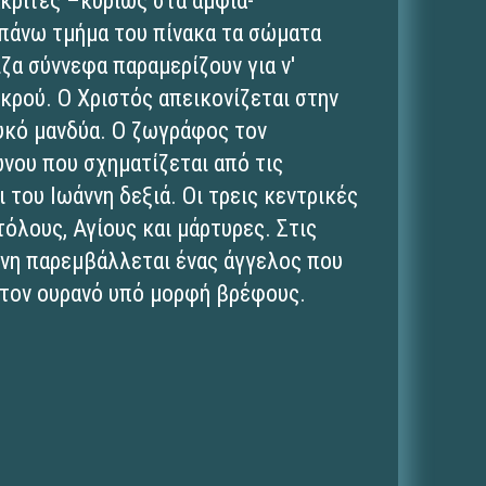
ακριτές –κυρίως στα άμφια-
επάνω τμήμα του πίνακα τα σώματα
ζα σύννεφα παραμερίζουν για ν'
ρού. Ο Χριστός απεικονίζεται στην
υκό μανδύα. Ο ζωγράφος τον
νου που σχηματίζεται από τις
 του Ιωάννη δεξιά. Οι τρεις κεντρικές
λους, Αγίους και μάρτυρες. Στις
ννη παρεμβάλλεται ένας άγγελος που
στον ουρανό υπό μορφή βρέφους.