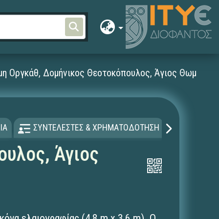
μη Οργκάθ, Δομήνικος Θεοτοκόπουλος, Άγιος Θωμάς, Τ
ΙΑ
ΣΥΝΤΕΛΕΣΤΕΣ & ΧΡΗΜΑΤΟΔΟΤΗΣΗ
ΑΔΕΙΑ Χ
ουλος, Άγιος
κόνα ελαιογραφίας (4,8 m x 3,6 m). O