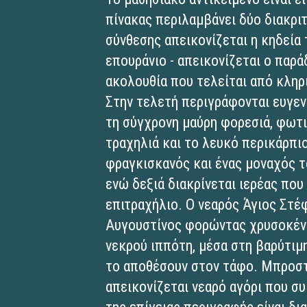
πίνακας περιλαμβάνει δύο διακριτ
σύνθεσης απεικονίζεται η κηδεία 
επουράνιο - απεικονίζεται ο παρ
ακολουθία που τελείται από κλη
Στην τελετή περιγράφονται ευγεν
τη σύγχρονη μαύρη φορεσιά, φωτ
τραχηλιά και το λευκό περικάρπι
φραγκισκανός και ένας μοναχός τ
ενώ δεξιά διακρίνεται ιερέας πο
επιτραχήλιο. Ο νεαρός Άγιος Στέ
Αυγουστίνος φορώντας χρυσοκέντ
νεκρού ιππότη, μέσα στη βαρύτιμη
το αποθέσουν στον τάφο. Μπροστ
απεικονίζεται νεαρό αγόρι που σ