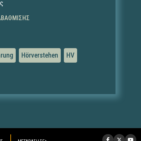
ης
ΑΒΆΘΜΙΣΗΣ
hrung
Hörverstehen
HV