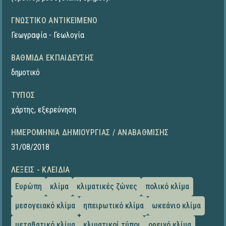
ΓΝΩΣΤΙΚΌ ΑΝΤΙΚΕΊΜΕΝΟ
Γεωγραφία - Γεωλογία
ΒΑΘΜΊΔΑ ΕΚΠΑΊΔΕΥΣΗΣ
δημοτικό
ΤΎΠΟΣ
χάρτης
,
εξερεύνηση
ΗΜΕΡΟΜΗΝΊΑ ΔΗΜΙΟΥΡΓΊΑΣ / ΑΝΑΒΆΘΜΙΣΗΣ
31/08/2018
ΛΈΞΕΙΣ - ΚΛΕΙΔΙΆ
Ευρώπη
κλίμα
κλιματικές ζώνες
πολικό κλίμα
μεσογειακό κλίμα
ηπειρωτικό κλίμα
ωκεάνιο κλίμα
μεταβατικό κλίμα
κλιματικοί τύποι
ορεινό κλίμα