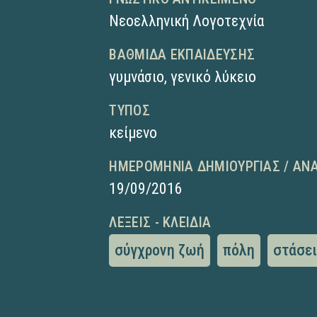
Νεοελληνική Λογοτεχνία
ΒΑΘΜΊΔΑ ΕΚΠΑΊΔΕΥΣΗΣ
γυμνάσιο
,
γενικό λύκειο
ΤΎΠΟΣ
κείμενο
ΗΜΕΡΟΜΗΝΊΑ ΔΗΜΙΟΥΡΓΊΑΣ / ΑΝ
19/09/2016
ΛΈΞΕΙΣ - ΚΛΕΙΔΙΆ
σύγχρονη ζωή
πόλη
στάσε